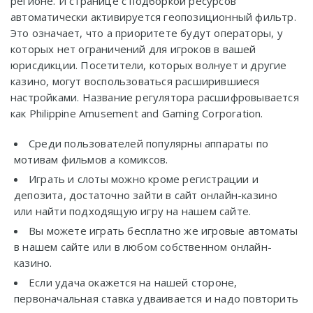
регионе. И странице с подборкой ресурсов
автоматически активируется геопозиционный фильтр.
Это означает, что а приоритете будут операторы, у
которых нет ограничений для игроков в вашей
юрисдикции. Посетители, которых волнует и другие
казино, могут воспользоваться расширившиеся
настройками. Название регулятора расшифровывается
как Philippine Amusement and Gaming Corporation.
Среди пользователей популярны аппараты по
мотивам фильмов а комиксов.
Играть и слоты можно кроме регистрации и
депозита, достаточно зайти в сайт онлайн-казино
или найти подходящую игру на нашем сайте.
Вы можете играть бесплатно же игровые автоматы
в нашем сайте или в любом собственном онлайн-
казино.
Если удача окажется на нашей стороне,
первоначальная ставка удваивается и надо повторить