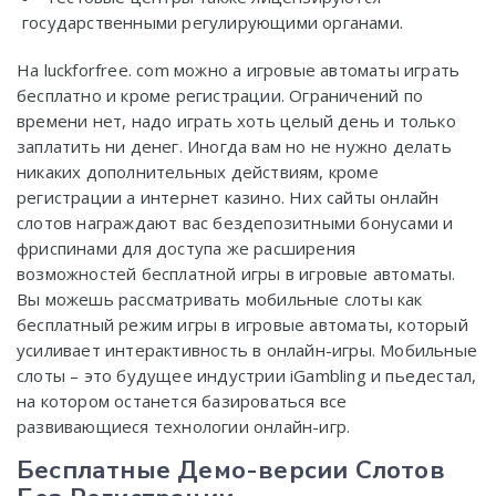
государственными регулирующими органами.
На luckforfree. com можно а игровые автоматы играть
бесплатно и кроме регистрации. Ограничений по
времени нет, надо играть хоть целый день и только
заплатить ни денег. Иногда вам но не нужно делать
никаких дополнительных действиям, кроме
регистрации а интернет казино. Них сайты онлайн
слотов награждают вас бездепозитными бонусами и
фриспинами для доступа же расширения
возможностей бесплатной игры в игровые автоматы.
Вы можешь рассматривать мобильные слоты как
бесплатный режим игры в игровые автоматы, который
усиливает интерактивность в онлайн-игры. Мобильные
слоты – это будущее индустрии iGambling и пьедестал,
на котором останется базироваться все
развивающиеся технологии онлайн-игр.
Бесплатные Демо-версии Слотов