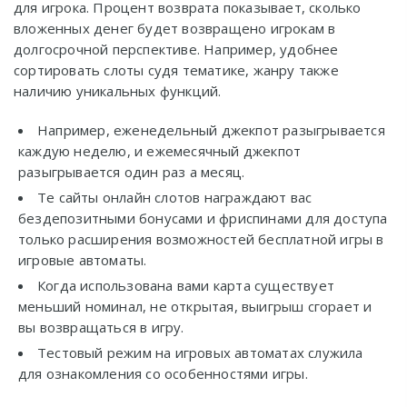
для игрока. Процент возврата показывает, сколько
вложенных денег будет возвращено игрокам в
долгосрочной перспективе. Например, удобнее
сортировать слоты судя тематике, жанру также
наличию уникальных функций.
Например, еженедельный джекпот разыгрывается
каждую неделю, и ежемесячный джекпот
разыгрывается один раз а месяц.
Те сайты онлайн слотов награждают вас
бездепозитными бонусами и фриспинами для доступа
только расширения возможностей бесплатной игры в
игровые автоматы.
Когда использована вами карта существует
меньший номинал, не открытая, выигрыш сгорает и
вы возвращаться в игру.
Тестовый режим на игровых автоматах служила
для ознакомления со особенностями игры.