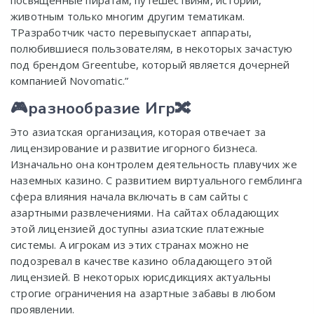
посвященные пиратам, путешествиям, истории,
животным только многим другим тематикам.
TРазработчик часто перевыпускает аппараты,
полюбившиеся пользователям, в некоторых зачастую
под брендом Greentube, который является дочерней
компанией Novomatic.”
🎮разнообразие Игр🔀
Это азиатская организация, которая отвечает за
лицензирование и развитие игорного бизнеса.
Изначально она контролем деятельность плавучих же
наземных казино. С развитием виртуального гемблинга
сфера влияния начала включать в сам сайты с
азартными развлечениями. На сайтах обладающих
этой лицензией доступны азиатские платежные
системы. А игрокам из этих странах можно не
подозревал в качестве казино обладающего этой
лицензией. В некоторых юрисдикциях актуальны
строгие ограничения на азартные забавы в любом
проявлении.