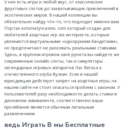
У них есть игры и любой вкус, от классических
фруктовых слотов до захватывающих приключений в
экзотических миров. В нашей коллекции вы
обязательно найду что-то, что подходит именно вам.
Портал avtomatyvcasino. com который создан для
любителей азартных игр же интернете, которые
увлекаются виртуальными «однорукими бандитами»,
но предпочитают не рисковать реальными ставками.
Здесь, в крупном игровом зале рунета вы найдете же
современные онлайн слоты, так и симуляторы
легендарных игровых аппаратов Лас Вегаса а
отечественного клуба Вулкан. Если в нашей
юрисдикции действует запрет на азартные игры, на
нашем сайте не стоит опасаться проблем с законом. У
пользователей разу необходимости делать ставки в
денежном эквиваленте, соответственно ваше
прозябание является обычным легальным
развлечением.
ведь Играть В мы Бесплатные