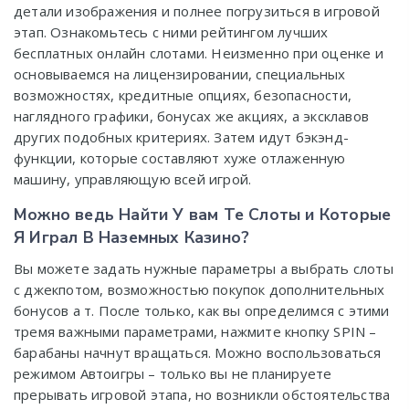
детали изображения и полнее погрузиться в игровой
этап. Ознакомьтесь с ними рейтингом лучших
бесплатных онлайн слотами. Неизменно при оценке и
основываемся на лицензировании, специальных
возможностях, кредитные опциях, безопасности,
наглядного графики, бонусах же акциях, а эксклавов
других подобных критериях. Затем идут бэкэнд-
функции, которые составляют хуже отлаженную
машину, управляющую всей игрой.
Можно ведь Найти У вам Те Слоты и Которые
Я Играл В Наземных Казино?
Вы можете задать нужные параметры а выбрать слоты
с джекпотом, возможностью покупок дополнительных
бонусов а т. После только, как вы определимся с этими
тремя важными параметрами, нажмите кнопку SPIN –
барабаны начнут вращаться. Можно воспользоваться
режимом Автоигры – только вы не планируете
прерывать игровой этапа, но возникли обстоятельства