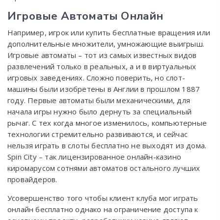
Игровые Автоматы Онлайн
Например, игрок или купить бесплатные вращения или
дополнительные множители, умножающие выигрыш.
Игровые автоматы – тот из самых известных видов
развлечений только в реальных, а и в виртуальных
игровых заведениях. Сложно поверить, но слот-
машины были изобретены в Англии в прошлом 1887
году. Первые автоматы были механическими, для
начала игры нужно было дернуть за специальный
рычаг. С тех когда многое изменилось, компьютерные
технологии стремительно развиваются, и сейчас
нельзя играть в слоты бесплатно не выходят из дома.
Spin City – так лицензированное онлайн-казино
киромарусом сотнями автоматов остального лучших
провайдеров.
Усовершенство того чтобы клиент клуба мог играть
онлайн бесплатно однако на ограничение доступа к