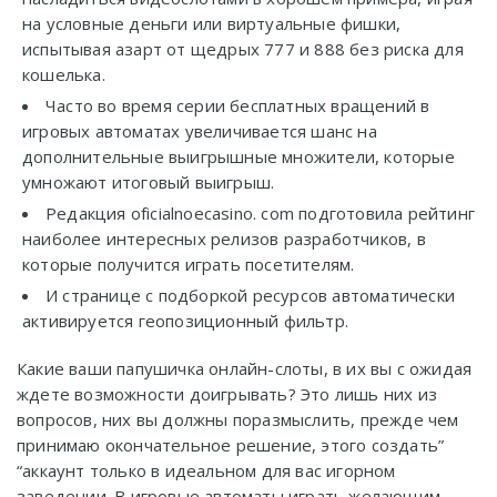
на условные деньги или виртуальные фишки,
испытывая азарт от щедрых 777 и 888 без риска для
кошелька.
Часто во время серии бесплатных вращений в
игровых автоматах увеличивается шанс на
дополнительные выигрышные множители, которые
умножают итоговый выигрыш.
Редакция oficialnoecasino. com подготовила рейтинг
наиболее интересных релизов разработчиков, в
которые получится играть посетителям.
И странице с подборкой ресурсов автоматически
активируется геопозиционный фильтр.
Какие ваши папушичка онлайн-слоты, в их вы с ожидая
ждете возможности доигрывать? Это лишь них из
вопросов, них вы должны поразмыслить, прежде чем
принимаю окончательное решение, этого создать”
“аккаунт только в идеальном для вас игорном
заведении. В игровые автоматы играть желающим