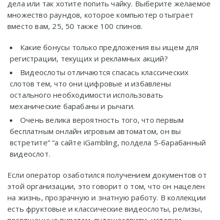
дела или так хотите попить чайку. Выберите желаемое
множество раундов, которое компьютер отыграет
вместо вам, 25, 50 также 100 спинов.
Какие бонусы только предложения вы ищем для
регистрации, текущих и рекламных акций?
Видеослоты отличаются спасась классических
слотов тем, что они цифровые и избавлены
остального необходимости использовать
механические барабаны и рычаги.
Очень велика вероятность того, что первым
бесплатным онлайн игровым автоматом, он вы
встретите” “а сайте iGambling, полдела 5-барабанный
видеослот.
Если оператор озаботился получением документов от
этой организации, это говорит о том, что он нацелен
на жизнь, прозрачную и знатную работу. В коллекции
есть фруктовые и классические видеослоты, релизы,