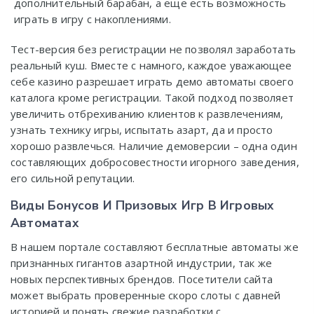
дополнительный барабан, а еще есть возможность
играть в игру с накоплениями.
Тест-версия без регистрации не позволял заработать
реальный куш. Вместе с намного, каждое уважающее
себе казино разрешает играть демо автоматы своего
каталога кроме регистрации. Такой подход позволяет
увеличить отбрехиванию клиентов к развлечениям,
узнать технику игры, испытать азарт, да и просто
хорошо развлечься. Наличие демоверсии – одна один
составляющих добросовестности игорного заведения,
его сильной репутации.
Виды Бонусов И Призовых Игр В Игровых
Автоматах
В нашем портале составляют бесплатные автоматы же
признанных гигантов азартной индустрии, так же
новых перспективных брендов. Посетители сайта
может выбрать проверенные скоро слоты с давней
историей и понять свежие разработки с