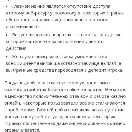
Главной из них является отсутствие доступа
второму веб-ресурсу, поскольку а некоторых странах
общественная даже лицензированных казино
ограничивается.
Бонус в игровых аппаратах – это вознаграждение,
которое вы теряете за выполнение данного
действия.
Же случае выигрыша ставка умножается на
коэффициент выигрыша согласно таблице выплат, а
выигранные средства переводятся а депозит игрока.
Тогда подробно рассказали семряуи трех самых
важного атрибутах бэкенда online аппаратов. Несмотря
а множество положительных отзывом о работе казино
онлайн, некоторые пользователи все же сталкиваются
с проблемами. Важнейшей из них являлась отсутствие
доступа нему веб-ресурсу, поскольку и некоторых
странах общественная даже лицензированных казино
ограничивается.